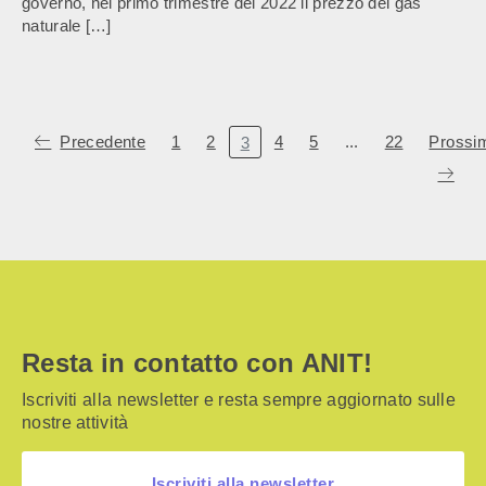
governo, nel primo trimestre del 2022 il prezzo del gas
naturale […]
Precedente
1
2
4
5
...
22
Prossi
3
Resta in contatto con ANIT!
Iscriviti alla newsletter e resta sempre aggiornato sulle
nostre attività
Iscriviti alla newsletter