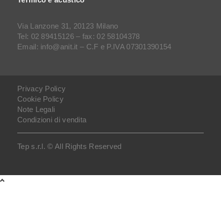
Via Lanzone 31, 20123 Milano
Tel: 02 89415126 – fax: 02 58104378
Email: info@anit.it – C.F e P.IVA 07301390154
Privacy Policy
Cookie Policy
Note Legali
Condizioni di vendita
Tep s.r.l. © All Rights Reserved