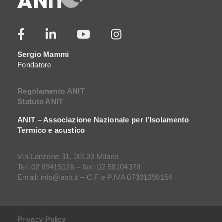
Sergio Mammi
Fondatore
Regolamento ANIT
Statuto ANIT
ANIT – Associazione Nazionale per l’Isolamento
Termico e acustico
Via Lanzone 31, 20123 Milano
Tel: 02 89415126 – fax: 02 58104378
Email: info@anit.it – C.F e P.IVA 07301390154
Privacy Policy