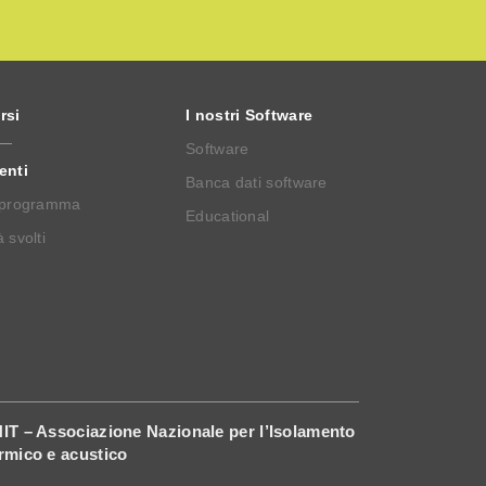
rsi
I nostri Software
Software
enti
Banca dati software
 programma
Educational
 svolti
IT – Associazione Nazionale per l’Isolamento
rmico e acustico