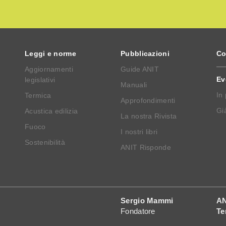
Leggi e norme
Pubblicazioni
Co
Aggiornamenti
Guide ANIT
Ev
legislativi
Manuali
In
Termica
Approfondimenti
Già
Acustica edilizia
La nostra Rivista
Fuoco
I nostri libri
Sostenibilità
ANIT Risponde
Sergio Mammi
AN
Fondatore
Te