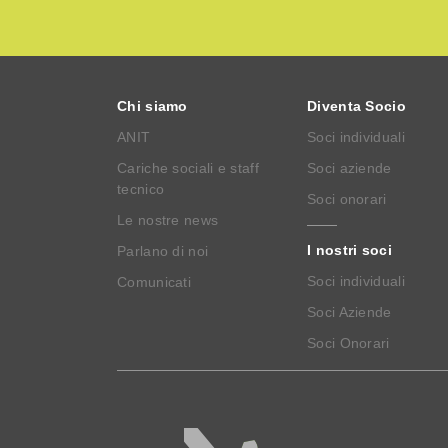
Chi siamo
Diventa Socio
ANIT
Soci individuali
Cariche sociali e staff
Soci aziende
tecnico
Soci onorari
Le nostre news
I nostri soci
Parlano di noi
Soci individuali
Comunicati
Soci Aziende
Soci Onorari