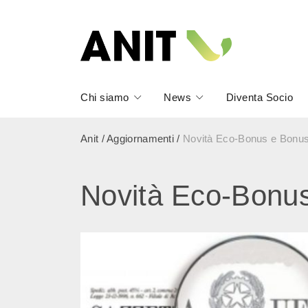
Chi siamo
News
Diventa Socio
Anit
/
Aggiornamenti
/
Novità Eco-Bonus e Bonu
Novità Eco-Bonu