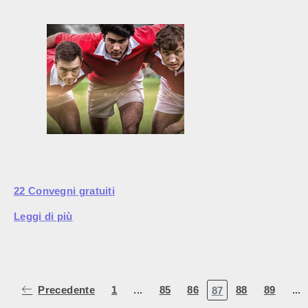
22 Convegni gratuiti
Leggi di più
Precedente
1
...
85
86
88
89
...
87