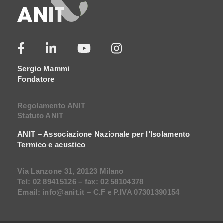
Sergio Mammi
Fondatore
Regolamento ANIT
Statuto ANIT
ANIT – Associazione Nazionale per l’Isolamento
Termico e acustico
Via Lanzone 31, 20123 Milano
Tel: 02 89415126 – fax: 02 58104378
Email: info@anit.it – C.F e P.IVA 07301390154