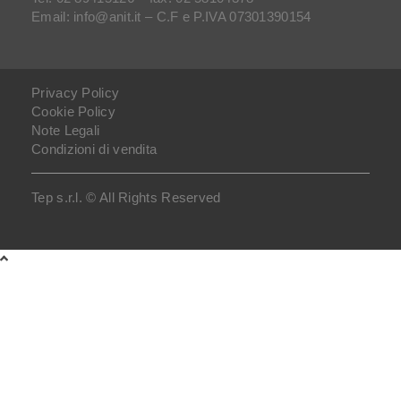
Email: info@anit.it – C.F e P.IVA 07301390154
Privacy Policy
Cookie Policy
Note Legali
Condizioni di vendita
Tep s.r.l. © All Rights Reserved