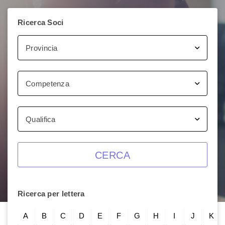
Ricerca Soci
Provincia
Competenza
Qualifica
CERCA
Ricerca per lettera
A
B
C
D
E
F
G
H
I
J
K