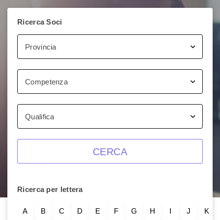
Ricerca Soci
Provincia
Competenza
Qualifica
CERCA
Ricerca per lettera
A
B
C
D
E
F
G
H
I
J
K