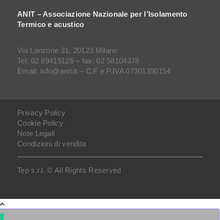
ANIT – Associazione Nazionale per l’Isolamento
Termico e acustico
Via Lanzone 31, 20123 Milano
Tel: 02 89415126 – fax: 02 58104378
Email: info@anit.it – C.F e P.IVA 07301390154
Privacy Policy
Cookie Policy
Note Legali
Condizioni di vendita
Tep s.r.l. © All Rights Reserved