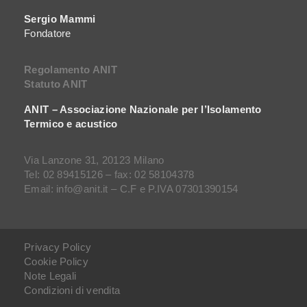
Sergio Mammi
Fondatore
Regolamento ANIT
Statuto ANIT
ANIT – Associazione Nazionale per l’Isolamento
Termico e acustico
Via Lanzone 31, 20123 Milano
Tel: 02 89415126 – fax: 02 58104378
Email: info@anit.it – C.F e P.IVA 07301390154
Privacy Policy
Cookie Policy
Note Legali
Condizioni di vendita