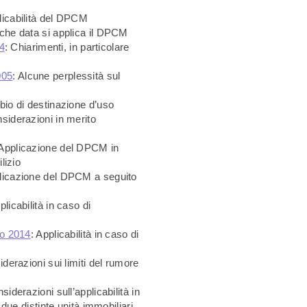
licabilità del DPCM
 che data si applica il DPCM
04
: Chiarimenti, in particolare
005
: Alcune perplessità sul
io di destinazione d’uso
nsiderazioni in merito
 Applicazione del DPCM in
lizio
plicazione del DPCM a seguito
plicabilità in caso di
no 2014
: Applicabilità in caso di
iderazioni sui limiti del rumore
siderazioni sull’applicabilità in
due distinte unità immobiliari