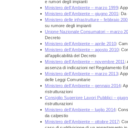
e rumori degli impianti
Ministero dell’Ambiente – marzo 1999
: App
Ministero dell’Ambiente – giugno 2001
: Da
Ministero delle infrastrutture – febbraio 20
su rumore degli impianti
Unione Nazionale Consumatori – marzo 2
Decreto
Ministero dell’Ambiente – aprile 2010
: Camb
Ministero dell’Ambiente – agosto 2010
: Co
all’applicabilità del Decreto
Ministero dell’Ambiente – novembre 2011
:
assenza di indicazioni nel Regolamento Edi
Ministero dell’Ambiente – marzo 2013
: Ap
delle Leggi Comunitarie
Ministero dell’Ambiente – gennaio 2014
: Ap
ristrutturazioni
Consiglio Superiore Lavori Pubblici – giug
ristrutturazioni
Ministero dell’Ambiente – luglio 2014
: Cons
da calpestio
Ministero dell’Ambiente – ottobre 2017
: Con
caso di suddivisione di un appartamento in 