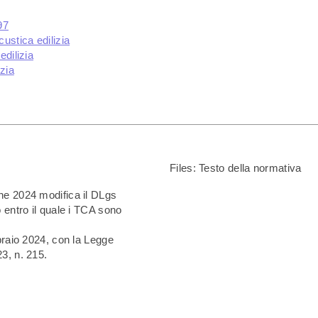
97
custica edilizia
edilizia
zia
Files:
Testo della normativa
he 2024 modifica il DLgs
 entro il quale i TCA sono
braio 2024, con la Legge
3, n. 215.